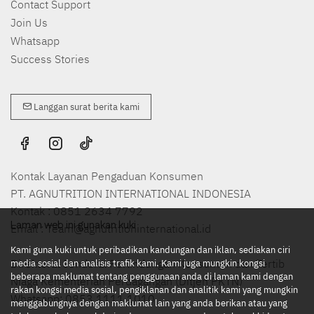
Contact Support
Join Us
Whatsapp
Success Stories
Langgan surat berita kami
Kontak Layanan Pengaduan Konsumen
PT. AGNUTRITION INTERNATIONAL INDONESIA
Kontak : 0851 2634 7792
Laman web ini gunakan kuki
Email : Team@agnutritioninternational.id
Kami guna kuki untuk peribadikan kandungan dan iklan, sediakan ciri
Direktorat Jenderal Perlindungan Konsumen dan Tertib
media sosial dan analisis trafik kami. Kami juga mungkin kongsi
beberapa maklumat tentang penggunaan anda di laman kami dengan
Niaga Kementerian Perdagangan (Ditjen PKTN)
rakan kongsi media sosial, pengiklanan dan analitik kami yang mungkin
Whatsapp: 0853 1111 1010
menggabungnya dengan maklumat lain yang anda berikan atau yang